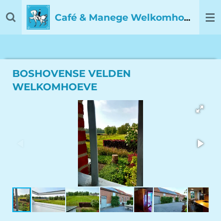
Ga
Café & Manege Welkomhoeve
direct
naar
de
hoofdinhoud
BOSHOVENSE VELDEN
WELKOMHOEVE